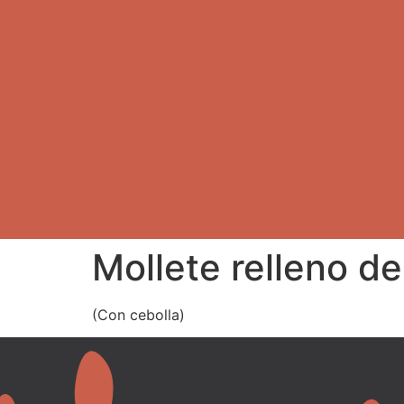
Mollete relleno de
(Con cebolla)